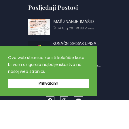
Posljednji Postovi
IMAŠ ZNANJE. IMAŠ ID…
04 Aug 26
88
Views
KONAČNI SPISAK UPISA…
01 Jul 26
716
Views
Ova web stranica koristi kolačiće kako
bi vam osigurala najbolje iskustvo na
OBAVJEŠTENJE O PRIJA…
našoj web stranici.
26 Jun 26
2387
Views
Prihvatam!