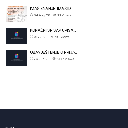
IMAŠ ZNANJE. IMAŠ ID…
04 Aug 26
88
Views
KONAČNI SPISAK UPISA…
01 Jul 26
716
Views
OBAVJEŠTENJE O PRIJA…
26 Jun 26
2387
Views