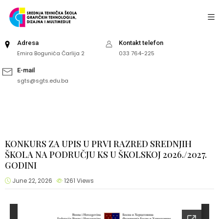
Adresa
Kontakt telefon
Emira Bogunića Čarlija 2
033 764-225
E-mail
sgts@sgts.edu.ba
KONKURS ZA UPIS U PRVI RAZRED SREDNJIH
ŠKOLA NA PODRUČJU KS U ŠKOLSKOJ 2026./2027.
GODINI
June 22, 2026
1261
Views