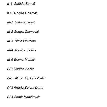
II-4 Sanida Šemić
II-5 Nadira Halilović
III-1 Sabina Isović
III-2 Semra Zaimović
III-3 Aldin Obučina
III-4 Nasiha Keško
III-5 Belma Memić
IV-1 Vahida Fazlić
IV-2 Alma Bogilović-Salić
IV-3 Arnela Zolota Đana
IV-4 Semir Hadžimulić