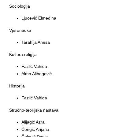
Sociologija
Ljucević Elmedina
Vjeronauka
Tarahija Anesa
Kultura religija
Fazlić Vahida
Alma Alibegović
Historija
Fazlić Vahida
Stručno-teorijska nastava
Alijagić Azra
Čengić Arijana
Čolović Denis