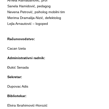
Arnela Ramadanović, prof
Sanela Hamidović, pedagog
Nevena Petrović, psiholog mobilni tim
Merima Dramalija-Nizić, defektolog
Lejla Arnautović – logoped
Računovodstvo:
Cacan Izeta
Administrativni radnik:
Đukić Senada
Sekretar:
Dupovac Adis
Bibliotekar:
Elvira Ibrahimović-Horozić