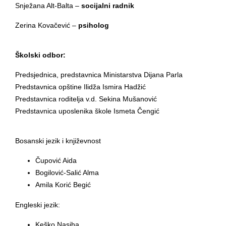
Snježana Alt-Balta –
socijalni radnik
Zerina Kovačević –
psiholog
Školski odbor:
Predsjednica, predstavnica Ministarstva Dijana Parla
Predstavnica opštine Ilidža Ismira Hadžić
Predstavnica roditelja v.d. Sekina Mušanović
Predstavnica uposlenika škole Ismeta Čengić
Bosanski jezik i književnost
Čupović Aida
Bogilović-Salić Alma
Amila Korić Begić
Engleski jezik:
Keško Nasiha