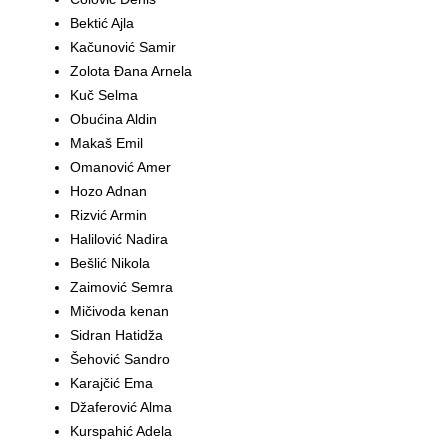
Bektić Ajla
Kačunović Samir
Zolota Đana Arnela
Kuč Selma
Obućina Aldin
Makaš Emil
Omanović Amer
Hozo Adnan
Rizvić Armin
Halilović Nadira
Bešlić Nikola
Zaimović Semra
Mičivoda kenan
Sidran Hatidža
Šehović Sandro
Karajčić Ema
Džaferović Alma
Kurspahić Adela