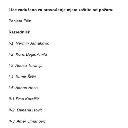
Lice zaduženo za provođenje mjera zaštite od požara:
Panjeta Edin
Razrednici:
I-1 Nermin Jamaković
I-2 Korić Begić Amila
I-3 Anesa Terahija
I-4 Samir Šišić
I-5 Adnan Hozo
II-1 Ema Karajčić
II-2 Đenana Isović
II-3 Amer Omanović