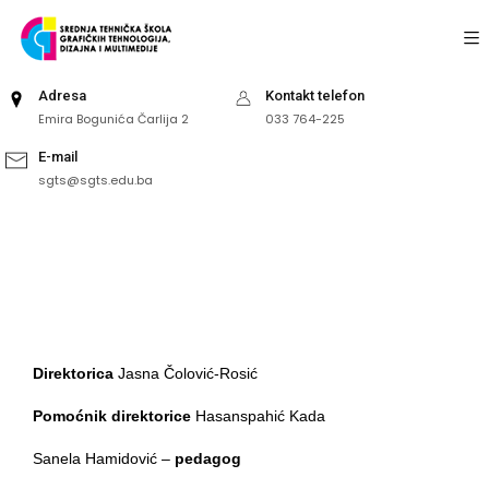
Adresa
Kontakt telefon
Emira Bogunića Čarlija 2
033 764-225
E-mail
sgts@sgts.edu.ba
Uposlenici
Direktorica
Jasna Čolović-Rosić
Pomoćnik direktorice
Hasanspahić Kada
Sanela Hamidović –
pedagog