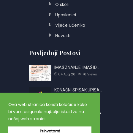
O školi
Uposlenici
Vijeće učenika
Novosti
Posljednji Postovi
IMAŠ ZNANJE. IMAŠ ID…
04 Aug 26
76
Views
KONAČNI SPISAK UPISA…
01 Jul 26
697
Views
Ova web stranica koristi kolačiće kako
bi vam osigurala najbolje iskustvo na
OBAVJEŠTENJE O PRIJA…
našoj web stranici.
26 Jun 26
2377
Views
Prihvatam!