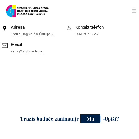
Adresa
Kontakt telefon
Emira Bogunića Čarlija 2
033 764-225
E-mail
sgts@sgts.edu.ba
Tražis buduće zanimanje
Gra
|
-Upiši?