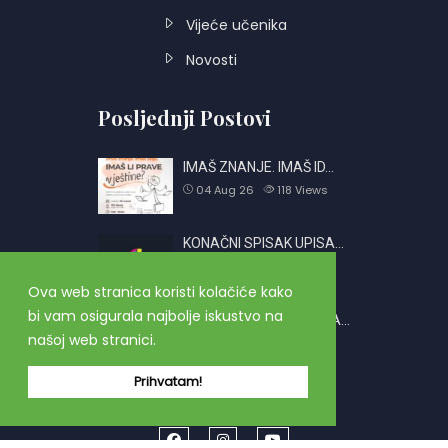
Vijeće učenika
Novosti
Posljednji Postovi
IMAŠ ZNANJE. IMAŠ ID…
04 Aug 26
118
Views
KONAČNI SPISAK UPISA…
01 Jul 26
760
Views
Ova web stranica koristi kolačiće kako
bi vam osigurala najbolje iskustvo na
OBAVJEŠTENJE O PRIJA…
našoj web stranici.
26 Jun 26
2413
Views
Prihvatam!