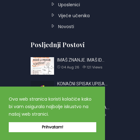
Uposlenici
Vijeće učenika
Novosti
Posljednji Postovi
IMAŠ ZNANJE. IMAŠ ID…
04 Aug 26
121
Views
KONAČNI SPISAK UPISA…
01 Jul 26
764
Views
Ova web stranica koristi kolačiće kako
bi vam osigurala najbolje iskustvo na
OBAVJEŠTENJE O PRIJA…
našoj web stranici.
26 Jun 26
2420
Views
Prihvatam!