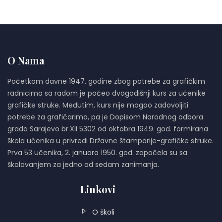
O Nama
Početkom davne 1947. godine zbog potrebe za grafičkim
radnicima sa radom je počeo dvogodišnji kurs za učenike
grafičke struke. Međutim, kurs nije mogao zadovoljiti
potrebe za grafičarima, pa je Dopisom Narodnog odbora
grada Sarajevo br.XII 5302 od oktobra 1949. god. formirana
škola učenika u privredi Državne štamparije-grafičke struke.
Prva 53 učenika, 2. januara 1950. god. započela su sa
školovanjem za jedno od sedam zanimanja.
Linkovi
O školi