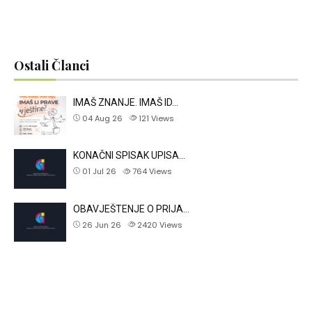
Ostali Članci
IMAŠ ZNANJE. IMAŠ ID…
04 Aug 26
121
Views
KONAČNI SPISAK UPISA…
01 Jul 26
764
Views
OBAVJEŠTENJE O PRIJA…
26 Jun 26
2420
Views