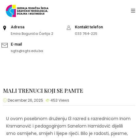
Adresa
Kontakt telefon
Emira Bogunića Čarlija 2
033 764-225
E-mail
sgts@sgts.edu.ba
MALI TRENUCI KOJI SE PAMTE
December 26, 2025
453
Views
U ovom posebnom druženju I3 razred s razrednicom Inom
Krsmanović i pedagoginjom Sanelom Hamidović dijelili
smo osmijehe, smijeh i lijepe riječi. Bilo je radosti, pjesme,