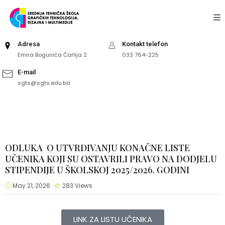
Adresa
Kontakt telefon
Emira Bogunića Čarlija 2
033 764-225
E-mail
sgts@sgts.edu.ba
ODLUKA O UTVRĐIVANJU KONAČNE LISTE
UČENIKA KOJI SU OSTAVRILI PRAVO NA DODJELU
STIPENDIJE U ŠKOLSKOJ 2025/2026. GODINI
May 21, 2026
283
Views
LINK ZA LISTU UČENIKA