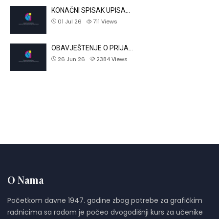
KONAČNI SPISAK UPISA…
01 Jul 26
711
Views
OBAVJEŠTENJE O PRIJA…
26 Jun 26
2384
Views
O Nama
Početkom davne 1947. godine zbog potrebe za grafičkim
radnicima sa radom je počeo dvogodišnji kurs za učenike