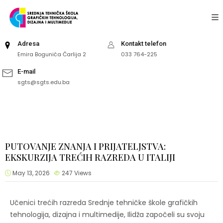
Adresa
Kontakt telefon
Emira Bogunića Čarlija 2
033 764-225
E-mail
sgts@sgts.edu.ba
PUTOVANJE ZNANJA I PRIJATELJSTVA:
EKSKURZIJA TREĆIH RAZREDA U ITALIJI
May 13, 2026
247
Views
Učenici trećih razreda Srednje tehničke škole grafičkih
tehnologija, dizajna i multimedije, Ilidža započeli su svoju