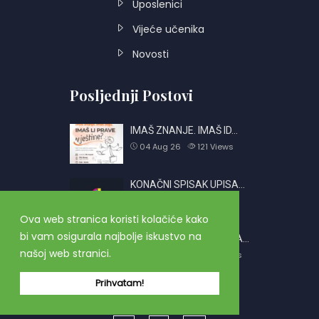
Uposlenici
Vijeće učenika
Novosti
Posljednji Postovi
IMAŠ ZNANJE. IMAŠ ID…
04 Aug 26
121
Views
KONAČNI SPISAK UPISA…
01 Jul 26
764
Views
Ova web stranica koristi kolačiće kako
bi vam osigurala najbolje iskustvo na
OBAVJEŠTENJE O PRIJA…
našoj web stranici.
26 Jun 26
2420
Views
Prihvatam!