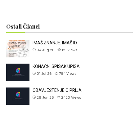
Ostali Članci
IMAŠ ZNANJE. IMAŠ ID…
04 Aug 26
121
Views
KONAČNI SPISAK UPISA…
01 Jul 26
764
Views
OBAVJEŠTENJE O PRIJA…
26 Jun 26
2420
Views