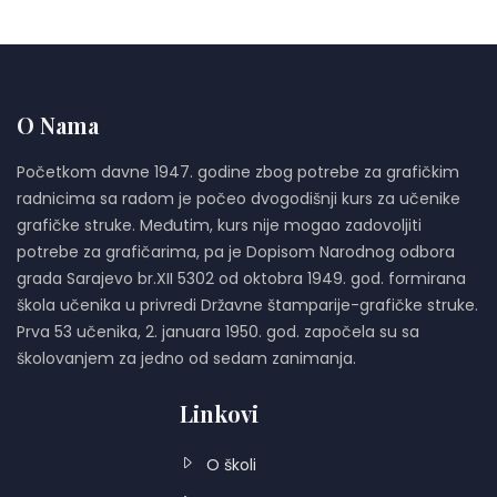
O Nama
Početkom davne 1947. godine zbog potrebe za grafičkim
radnicima sa radom je počeo dvogodišnji kurs za učenike
grafičke struke. Međutim, kurs nije mogao zadovoljiti
potrebe za grafičarima, pa je Dopisom Narodnog odbora
grada Sarajevo br.XII 5302 od oktobra 1949. god. formirana
škola učenika u privredi Državne štamparije-grafičke struke.
Prva 53 učenika, 2. januara 1950. god. započela su sa
školovanjem za jedno od sedam zanimanja.
Linkovi
O školi