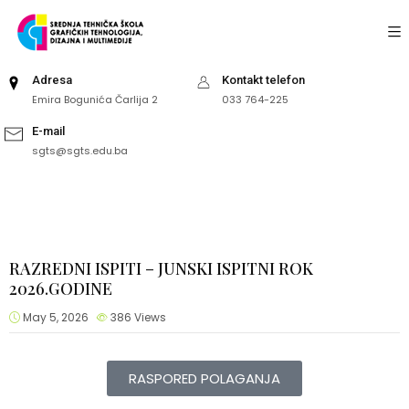
Adresa
Kontakt telefon
Emira Bogunića Čarlija 2
033 764-225
E-mail
sgts@sgts.edu.ba
RAZREDNI ISPITI – JUNSKI ISPITNI ROK
2026.GODINE
May 5, 2026
386
Views
RASPORED POLAGANJA