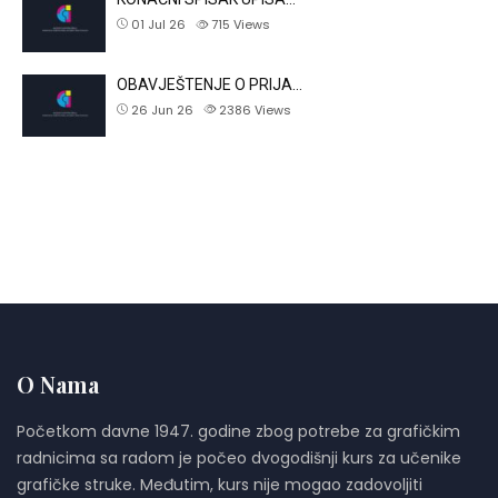
01 Jul 26
715
Views
OBAVJEŠTENJE O PRIJA…
26 Jun 26
2386
Views
O Nama
Početkom davne 1947. godine zbog potrebe za grafičkim
radnicima sa radom je počeo dvogodišnji kurs za učenike
grafičke struke. Međutim, kurs nije mogao zadovoljiti