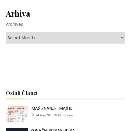
Arhiva
Archives
Ostali Članci
IMAŠ ZNANJE. IMAŠ ID…
04 Aug 26
86
Views
KONAČNI SPISAK UPISA…