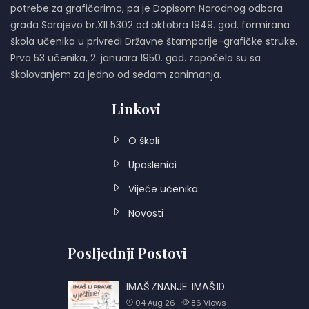
potrebe za grafičarima, pa je Dopisom Narodnog odbora
grada Sarajevo br.XII 5302 od oktobra 1949. god. formirana
škola učenika u privredi Državne štamparije-grafičke struke.
Prva 53 učenika, 2. januara 1950. god. započela su sa
školovanjem za jedno od sedam zanimanja.
Linkovi
O školi
Uposlenici
Vijeće učenika
Novosti
Posljednji Postovi
IMAŠ ZNANJE. IMAŠ ID…
04 Aug 26
86
Views