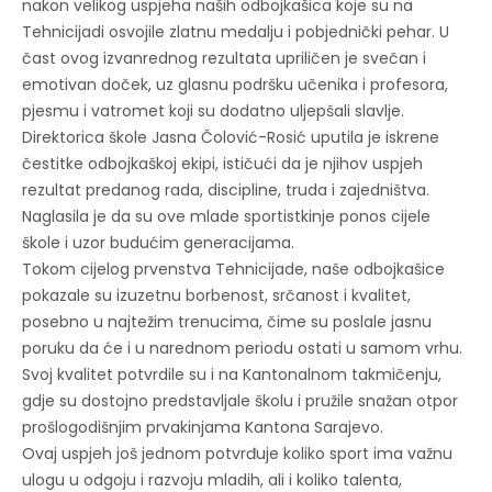
nakon velikog uspjeha naših odbojkašica koje su na
Tehnicijadi osvojile zlatnu medalju i pobjednički pehar. U
čast ovog izvanrednog rezultata upriličen je svečan i
emotivan doček, uz glasnu podršku učenika i profesora,
pjesmu i vatromet koji su dodatno uljepšali slavlje.
Direktorica škole Jasna Čolović-Rosić uputila je iskrene
čestitke odbojkaškoj ekipi, ističući da je njihov uspjeh
rezultat predanog rada, discipline, truda i zajedništva.
Naglasila je da su ove mlade sportistkinje ponos cijele
škole i uzor budućim generacijama.
Tokom cijelog prvenstva Tehnicijade, naše odbojkašice
pokazale su izuzetnu borbenost, srčanost i kvalitet,
posebno u najtežim trenucima, čime su poslale jasnu
poruku da će i u narednom periodu ostati u samom vrhu.
Svoj kvalitet potvrdile su i na Kantonalnom takmičenju,
gdje su dostojno predstavljale školu i pružile snažan otpor
prošlogodišnjim prvakinjama Kantona Sarajevo.
Ovaj uspjeh još jednom potvrđuje koliko sport ima važnu
ulogu u odgoju i razvoju mladih, ali i koliko talenta,