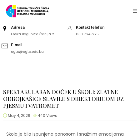
Adresa
Kontakt telefon
Emira Bogunića Čarlija 2
033 764-225
E-mail
sgts@sgts.edu.ba
SPEKTAKULARAN DOČEK U ŠKOLI: ZLATNE
ODBOJKAŠICE SLAVILE S DIREKTORICOM UZ
PJESMU I VATROMET
May 4, 2026
440
Views
Škola je bila ispunjena ponosom i snažnim emocijama