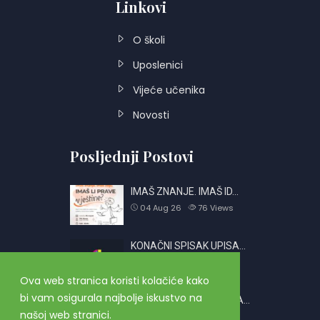
Linkovi
O školi
Uposlenici
Vijeće učenika
Novosti
Posljednji Postovi
IMAŠ ZNANJE. IMAŠ ID…
04 Aug 26
76
Views
KONAČNI SPISAK UPISA…
01 Jul 26
697
Views
Ova web stranica koristi kolačiće kako
bi vam osigurala najbolje iskustvo na
OBAVJEŠTENJE O PRIJA…
našoj web stranici.
26 Jun 26
2377
Views