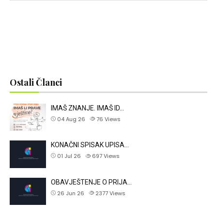
Ostali Članci
IMAŠ ZNANJE. IMAŠ ID…
04 Aug 26
76
Views
KONAČNI SPISAK UPISA…
01 Jul 26
697
Views
OBAVJEŠTENJE O PRIJA…
26 Jun 26
2377
Views