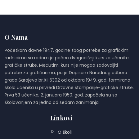
O Nama
Početkom davne 1947. godine zbog potrebe za grafičkim
radnicima sa radom je počeo dvogodišnji kurs za učenike
grafičke struke. Međutim, kurs nije mogao zadovoljiti
potrebe za grafičarima, pa je Dopisom Narodnog odbora
grada Sarajevo br.XII 5302 od oktobra 1949. god. formirana
škola učenika u privredi Državne štamparije-grafičke struke.
Prva 53 učenika, 2. januara 1950. god. započela su sa
školovanjem za jedno od sedam zanimanja.
Linkovi
O školi