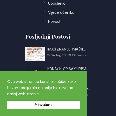
Uposlenici
Vijeće učenika
Novosti
Posljednji Postovi
IMAŠ ZNANJE. IMAŠ ID…
04 Aug 26
102
Views
KONAČNI SPISAK UPISA…
01 Jul 26
743
Views
Ova web stranica koristi kolačiće kako
bi vam osigurala najbolje iskustvo na
OBAVJEŠTENJE O PRIJA…
našoj web stranici.
26 Jun 26
2403
Views
Prihvatam!