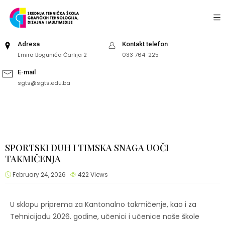
Adresa
Kontakt telefon
Emira Bogunića Čarlija 2
033 764-225
E-mail
sgts@sgts.edu.ba
SPORTSKI DUH I TIMSKA SNAGA UOČI
TAKMIČENJA
February 24, 2026
422
Views
U sklopu priprema za Kantonalno takmičenje, kao i za
Tehnicijadu 2026. godine, učenici i učenice naše škole