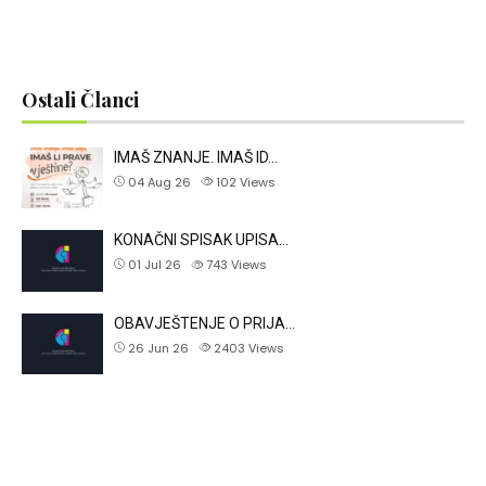
Ostali Članci
IMAŠ ZNANJE. IMAŠ ID…
04 Aug 26
102
Views
KONAČNI SPISAK UPISA…
01 Jul 26
743
Views
OBAVJEŠTENJE O PRIJA…
26 Jun 26
2403
Views