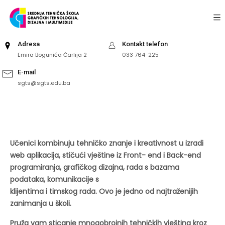
Adresa
Kontakt telefon
Emira Bogunića Čarlija 2
033 764-225
E-mail
sgts@sgts.edu.ba
Učenici kombinuju tehničko znanje i kreativnost
u izradi
web aplikacija, stičući vještine iz Front-
end i Back-end
programiranja, grafičkog dizajna,
rada s bazama
podataka, komunikacije s
klijentima i timskog rada.
Ovo je jedno od najtraženijih
zanimanja u školi.
Pruža vam sticanje mnogobrojnih tehničkih vještina kroz