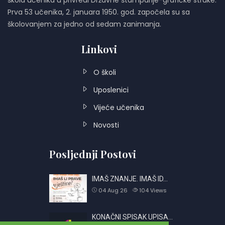
škola učenika u privredi Državne štamparije-grafičke struke.
Prva 53 učenika, 2. januara 1950. god. započela su sa
školovanjem za jedno od sedam zanimanja.
Linkovi
O školi
Uposlenici
Vijeće učenika
Novosti
Posljednji Postovi
IMAŠ ZNANJE. IMAŠ ID…
04 Aug 26
104
Views
KONAČNI SPISAK UPISA…