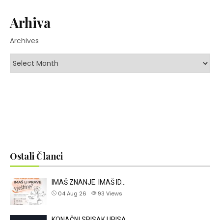
Arhiva
Archives
Ostali Članci
IMAŠ ZNANJE. IMAŠ ID…
04 Aug 26
93
Views
KONAČNI SPISAK UPISA…