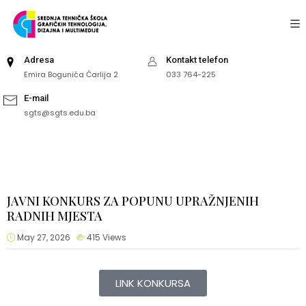
Adresa
Kontakt telefon
Emira Bogunića Čarlija 2
033 764-225
E-mail
sgts@sgts.edu.ba
JAVNI KONKURS ZA POPUNU UPRAŽNJENIH
RADNIH MJESTA
May 27, 2026
415
Views
LINK KONKURSA