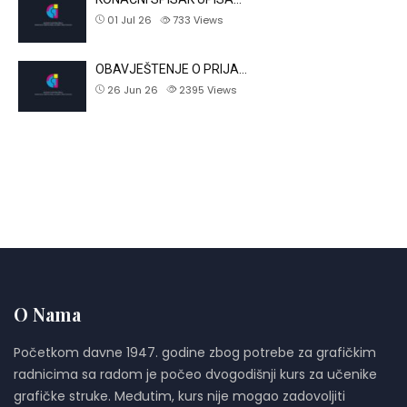
01 Jul 26
733
Views
OBAVJEŠTENJE O PRIJA…
26 Jun 26
2395
Views
O Nama
Početkom davne 1947. godine zbog potrebe za grafičkim
radnicima sa radom je počeo dvogodišnji kurs za učenike
grafičke struke. Međutim, kurs nije mogao zadovoljiti