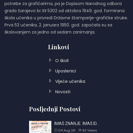
potrebe za grafičarima, pa je Dopisom Narodnog odbora
grada Sarajevo br.XII 5302 od oktobra 1949. god. formirana
škola učenika u privredi Državne štamparije-grafičke struke.
Prva 53 učenika, 2. januara 1950. god. započela su sa
školovanjem za jedno od sedam zanimanja.
Linkovi
O školi
Uposlenici
Vijeće učenika
Novosti
Posljednji Postovi
IMAŠ ZNANJE. IMAŠ ID…
04 Aug 26
93
Views